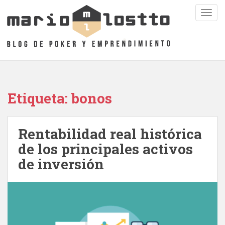
S
TOGG
k
i
p
t
o
m
a
Etiqueta: bonos
i
n
c
Rentabilidad real histórica
o
n
de los principales activos
t
de inversión
e
n
t